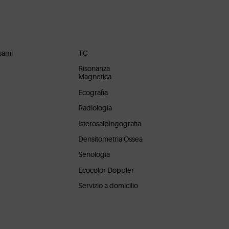
li
Prestazioni
sami
TC
Risonanza
Magnetica
Ecografia
Radiologia
Isterosalpingografia
Densitometria Ossea
Senologia
Ecocolor Doppler
Servizio a domicilio