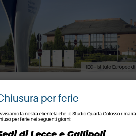
IEO - Istituto Europeo d
Chiusura per ferie
vvisiamo la nostra clientela che lo Studio Quarta Colosso rimarr
20 Settembre 2023
hiuso per ferie nei seguenti giorni:
Un anno in più di pas
Sedi di Lecce e Gallipoli