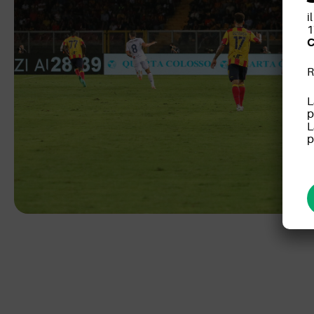
i
1
C
R
L
p
L
p