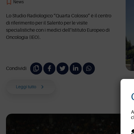
News
Lo Studio Radiologico “Quarta Colosso” è il centro
di riferimento per il Salento per le visite
specialistiche con i medici dell’Istituto Europeo di
Oncologia (IEO).
Condividi
Leggi tutto
A
c