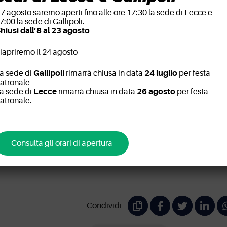
impegno: l’Unione Sp
l 7 agosto saremo aperti fino alle ore 17:30 la sede di Lecce e
Lecce riconferma lo s
7:00 la sede di Gallipoli.
medico dello Studio
hiusi dall’8 al 23 agosto
Radiologico Quarta C
iapriremo il 24 agosto
News
a sede di
Gallipoli
rimarrà chiusa in data
24 luglio
per festa
atronale
a sede di
Lecce
rimarrà chiusa in data
26 agosto
per festa
È con grande entusiasmo ed orgoglio 
atronale.
annunciamo che il nostro studio radiolo
sede a Lecce e Gallipoli, è stato nuova
dalla prestigiosa società calcistica Uni
Lecce per fornire assistenza medica e r
Consulta gli orari di apertura
suoi atleti durante la stagione 2023-202
Condividi