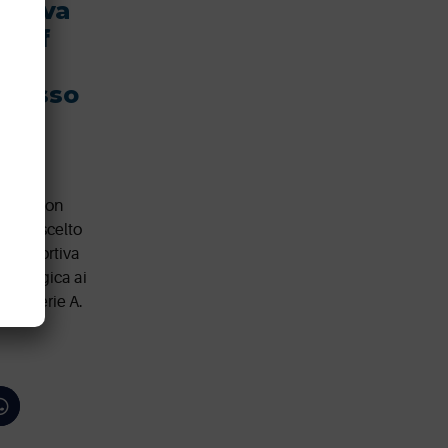
ortiva
taff
olosso
che
gico, con
mente scelto
one Sportiva
adiologica ai
4 di Serie A.