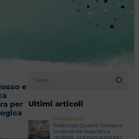
Ricerca
per:
losso e
ca
Ultimi articoli
ra per
logica
24 Giugno 2024
Radiologia Quarta Colosso e
la risonanza magnetica
cardiaca: una nuova era per