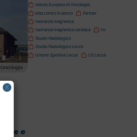
Istituto Europeo di Oncologia
lotta contro il cancro
Partner
risonanza magnetica
risonanza magnetica cardiaca
rm
Studio Radiologico
Studio Radiologico Lecce
Unione Sportiva Lecce
US Lecce
i Oncologia
X
à
sione e