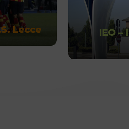
U.S. Lecce
IEO – 