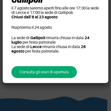
Gallipoli
il 7 agosto saremo aperti fino alle ore 17:30 la sede
di Lecce e 17:00 la sede di Gallipoli.
Chiusi dall’8 al 23 agosto
Riapriremo il 24 agosto
La sede di
Gallipoli
rimarrà chiusa in data
24
luglio
per festa patronale
IEO – Istituto
La sede di
Lecce
rimarrà chiusa in data
26
agosto
per festa patronale.
Europeo di
Oncologia
Consulta gli orari di apertura