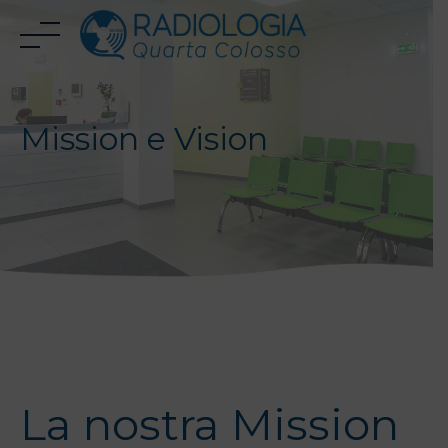
Skip
to
content
Mission e Vision
La nostra Mission