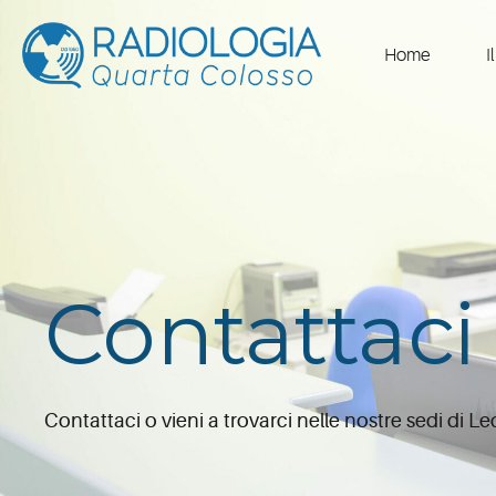
Skip
to
Home
I
content
Contattaci
Contattaci o vieni a trovarci nelle nostre sedi di Lec