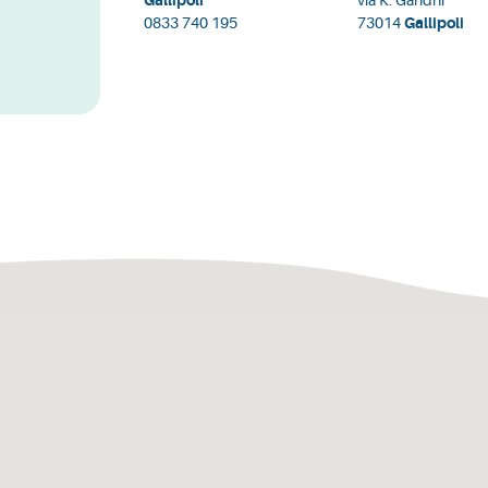
Gallipoli
via K. Gandhi
0833 740 195
73014
Gallipoli