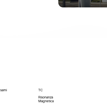
ili
Prestazioni
esami
TC
Risonanza
Magnetica