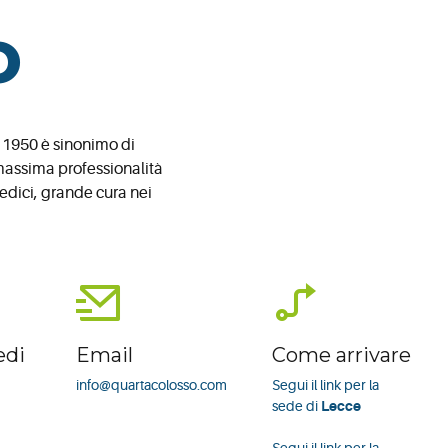
o
l 1950 è sinonimo di
 massima professionalità
medici, grande cura nei
edi
Email
Come arrivare
info@quartacolosso.com
Segui il link per la
sede di
Lecce