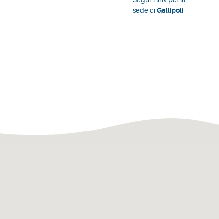
Segui il link per la
sede di
Gallipoli