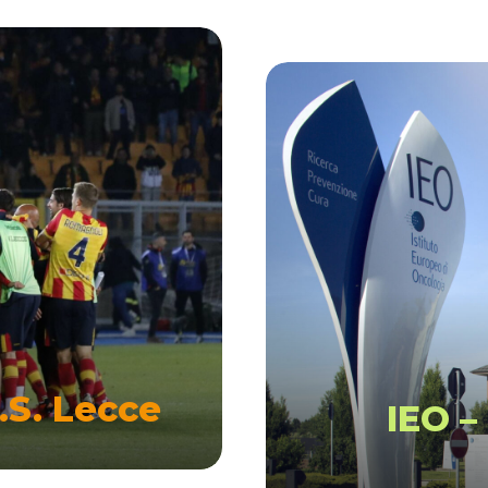
U.S. Lecce
IEO –