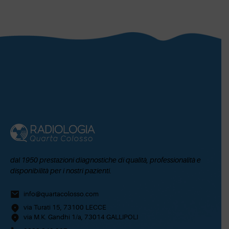
dal 1950 prestazioni diagnostiche di qualità, professionalità e
disponibilità per i nostri pazienti.
info@quartacolosso.com
via Turati 15, 73100 LECCE
via M.K. Gandhi 1/a, 73014 GALLIPOLI