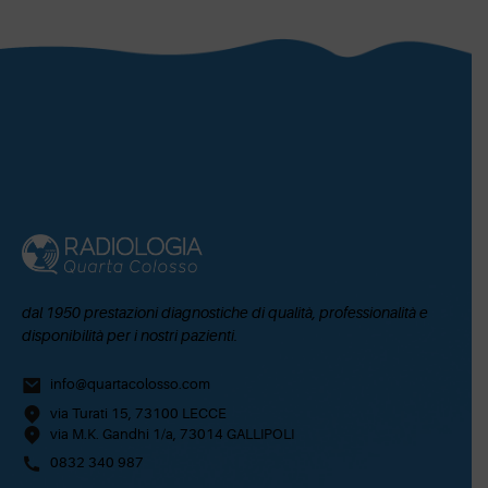
dal 1950 prestazioni diagnostiche di qualità, professionalità e
disponibilità per i nostri pazienti.
info@quartacolosso.com
via Turati 15, 73100 LECCE
via M.K. Gandhi 1/a, 73014 GALLIPOLI
0832 340 987