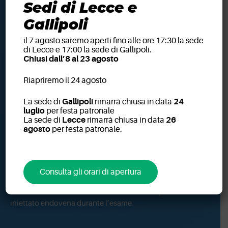
Sedi di Lecce e
Gallipoli
il 7 agosto saremo aperti fino alle ore 17:30 la sede
di Lecce e 17:00 la sede di Gallipoli.
Come Si Svolge
Chiusi dall’8 al 23 agosto
Al paziente, sdraiato su apposito lettino, viene applicata la
Riapriremo il 24 agosto
bobina indicata per il tipo di esame (per esempio, per
La sede di
Gallipoli
rimarrà chiusa in data
24
l’encefalo sarà una “gabbietta” intorno al cranio),
luglio
per festa patronale
successivamente il lettino viene fatto scorrere all’interno
La sede di
Lecce
rimarrà chiusa in data
26
del magnete (un tunnel aperto alle due estremità). Durante
agosto
per festa patronale.
l’esame è assolutamente necessario che il paziente non si
muova, per gli esami riguardanti la regione addominale il
paziente dovrà collaborare trattenendo più volte per
alcuni secondi il respiro, per gli altri esami dovrà
Consulta gli orari di apertura
esclusivamente rimanere immobile. Se l’esame richiederà
la somministrazione di mezzo di contrasto questo sarà
iniettato endovena durante l’esame.