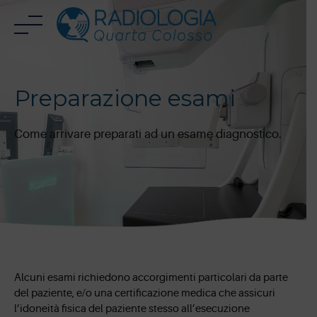
Skip
to
content
Preparazione esami
Come arrivare preparati ad un esame diagnostico.
Alcuni esami richiedono accorgimenti particolari da parte
del paziente, e/o una certificazione medica che assicuri
l’idoneità fisica del paziente stesso all’esecuzione