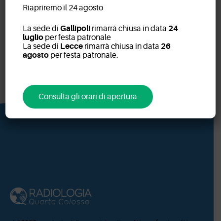
IEO – Istituto
Riapriremo il 24 agosto
Europeo di
La sede di
Gallipoli
rimarrà chiusa in data
24
Oncologia
luglio
per festa patronale
La sede di
Lecce
rimarrà chiusa in data
26
agosto
per festa patronale.
Consulta gli orari di apertura