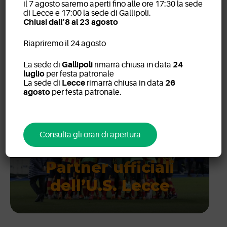
IEO e Radiologia Quarta
il 7 agosto saremo aperti fino alle ore 17:30 la sede
articoli
di Lecce e 17:00 la sede di Gallipoli.
Colosso insieme nella
Chiusi dall’8 al 23 agosto
lotta contro il cancro
Riapriremo il 24 agosto
La sede di
Gallipoli
rimarrà chiusa in data
24
luglio
per festa patronale
La sede di
Lecce
rimarrà chiusa in data
26
agosto
per festa patronale.
Consulta gli orari di apertura
Partner ufficiali
dell’U.S. Lecce