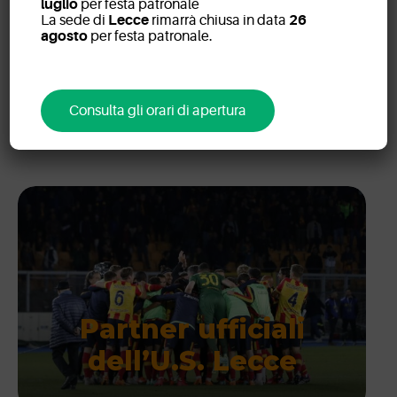
IEO
Istituto Europeo di Oncologia
luglio
per festa patronale
La sede di
Lecce
rimarrà chiusa in data
26
lotta contro il cancro
Partner
risonanza magnetica
agosto
per festa patronale.
risonanza magnetica cardiaca
rm
Studio Radiologico
Studio Radiologico Lecce
Unione Sportiva Lecce
US Lecce
Consulta gli orari di apertura
Partner ufficiali
dell’U.S. Lecce