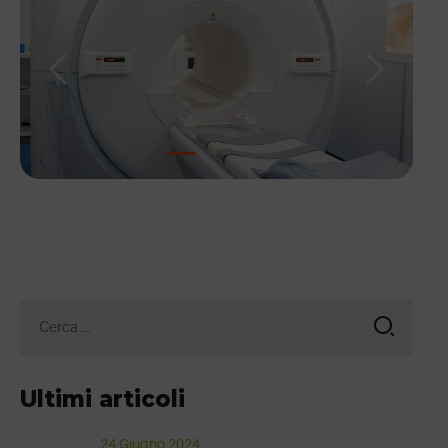
1
2
3
Ricerca
per:
Ultimi articoli
24 Giugno 2024