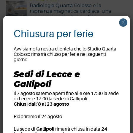
Radiologia Quarta Colosso e la
risonanza magnetica cardiaca: una
nuova era per la diagnostica
X
cardiologica
Chiusura per ferie
21 Settembre 2023
IEO e Radiologia Quarta Colosso
Avvisiamo la nostra clientela che lo Studio Quarta
insieme nella lotta contro il cancro
Colosso rimarrà chiuso per ferie nei seguenti
giorni:
20 Settembre 2023
Un anno in più di passione e
Sedi di Lecce e
impegno: l’Unione Sportiva Lecce
riconferma lo staff medico dello
Gallipoli
Studio Radiologico Quarta
Colosso
il 7 agosto saremo aperti fino alle ore 17:30 la sede
di Lecce e 17:00 la sede di Gallipoli.
Chiusi dall’8 al 23 agosto
Tag
Riapriremo il 24 agosto
assistenza medica calcio
assistenza medica sportiva
assistenza radiologica sportiva
cancro
Forza Lecce
La sede di
Gallipoli
rimarrà chiusa in data
24