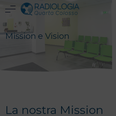
Skip
to
content
Mission e Vision
La nostra Mission