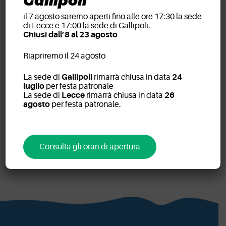
Gallipoli
il 7 agosto saremo aperti fino alle ore 17:30 la sede
di Lecce e 17:00 la sede di Gallipoli.
Chiusi dall’8 al 23 agosto
Riapriremo il 24 agosto
La sede di
Gallipoli
rimarrà chiusa in data
24
luglio
per festa patronale
IEO – Istituto
La sede di
Lecce
rimarrà chiusa in data
26
agosto
per festa patronale.
Europeo di
Oncologia
Consulta gli orari di apertura