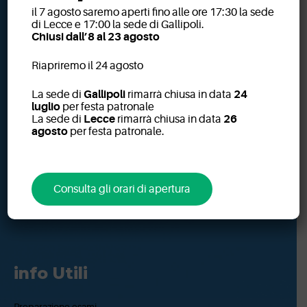
il 7 agosto saremo aperti fino alle ore 17:30 la sede
di Lecce e 17:00 la sede di Gallipoli.
Chiusi dall’8 al 23 agosto
Riapriremo il 24 agosto
La sede di
Gallipoli
rimarrà chiusa in data
24
luglio
per festa patronale
dal 1950 prestazioni diagnostiche di qualità, professionalità e
La sede di
Lecce
rimarrà chiusa in data
26
disponibilità per i nostri pazienti.
agosto
per festa patronale.
info@quartacolosso.com
via Turati 15, 73100 LECCE
via M.K. Gandhi 1/a, 73014 GALLIPOLI
Consulta gli orari di apertura
0832 340 987
info Utili