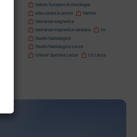
Istituto Europeo di Oncologia
lotta contro il cancro
Partner
risonanza magnetica
risonanza magnetica cardiaca
rm
Studio Radiologico
Studio Radiologico Lecce
Unione Sportiva Lecce
US Lecce