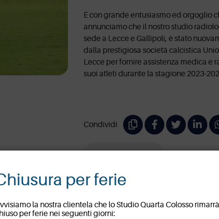
È con grande entusiasmo ed orgoglio 
annunciamo che il nostro studio radiolo
sede a Lecce e Gallipoli, è stato nuova
dalla prestigiosa società calcistica Uni
Lecce per fornire assistenza medica e r
suoi atleti durante la stagione 2023-202
Condividi
Leggi tutto
Chiusura per ferie
vvisiamo la nostra clientela che lo Studio Quarta Colosso rimarr
hiuso per ferie nei seguenti giorni: