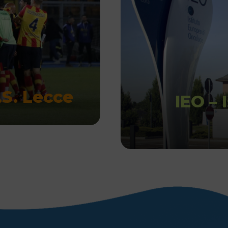
U.S. Lecce
IEO – 