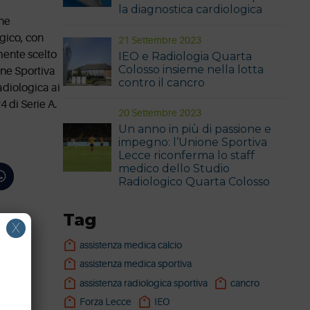
la diagnostica cardiologica
che
gico, con
21 Settembre 2023
mente scelto
IEO e Radiologia Quarta
Colosso insieme nella lotta
one Sportiva
contro il cancro
adiologica ai
4 di Serie A.
20 Settembre 2023
Un anno in più di passione e
impegno: l’Unione Sportiva
Lecce riconferma lo staff
medico dello Studio
Radiologico Quarta Colosso
Tag
X
assistenza medica calcio
assistenza medica sportiva
assistenza radiologica sportiva
cancro
à
Forza Lecce
IEO