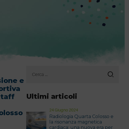
Ricerca
per:
sione e
ortiva
Ultimi articoli
taff
24 Giugno 2024
olosso
Radiologia Quarta Colosso e
la risonanza magnetica
cardiaca: una nuova era per