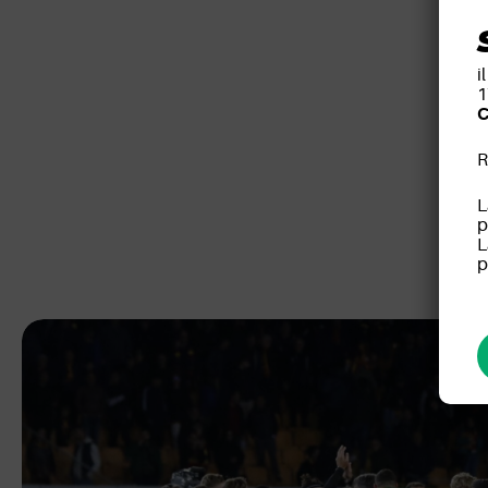
i
1
C
R
L
p
L
p