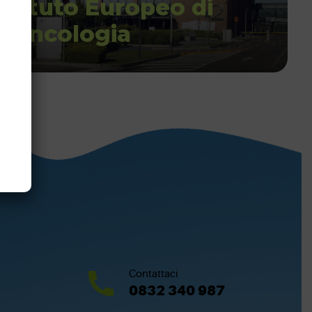
Istituto Europeo di
Oncologia
Contattaci
0832 340 987