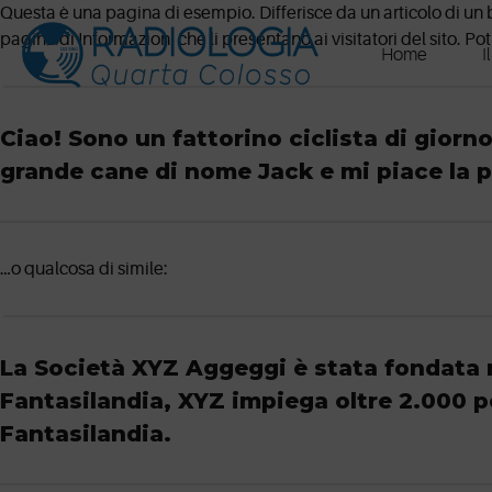
Skip
Questa è una pagina di esempio. Differisce da un articolo di un
to
pagina di Informazioni che li presentano ai visitatori del sito. 
Home
I
content
Ciao! Sono un fattorino ciclista di giorn
grande cane di nome Jack e mi piace la p
…o qualcosa di simile:
La Società XYZ Aggeggi è stata fondata ne
Fantasilandia, XYZ impiega oltre 2.000 p
Fantasilandia.