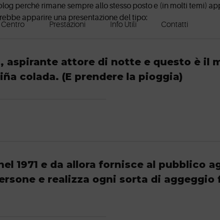
 blog perché rimane sempre allo stesso posto e (in molti temi) 
Potrebbe apparire una presentazione del tipo:
l Centro
Prestazioni
Info Utili
Contatti
o, aspirante attore di notte e questo è il
iña colada. (E prendere la pioggia)
l 1971 e da allora fornisce al pubblico a
ersone e realizza ogni sorta di aggeggio 