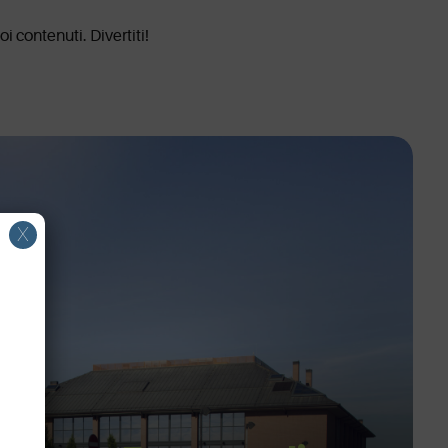
i contenuti. Divertiti!
X
à