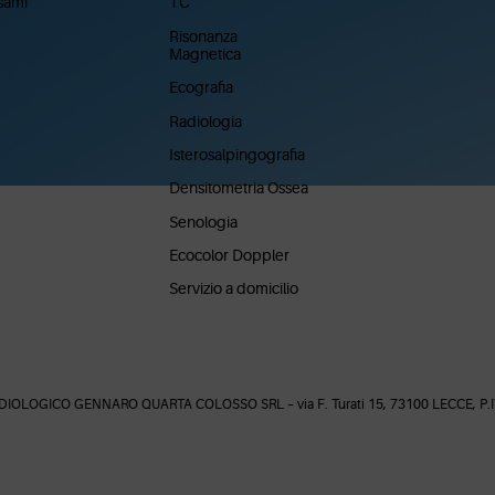
sami
TC
Risonanza
Magnetica
Ecografia
Radiologia
Isterosalpingografia
Densitometria Ossea
Senologia
Ecocolor Doppler
Servizio a domicilio
IOLOGICO GENNARO QUARTA COLOSSO SRL – via F. Turati 15, 73100 LECCE, P.