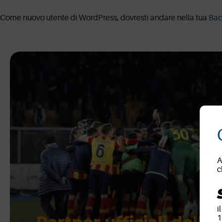
Come nuovo utente di WordPress, dovresti andare nella tua
Bac
A
c
i
1