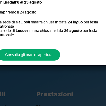
U.S. Lecce
IEO – 
hiusi dall’8 al 23 agosto
iapriremo il 24 agosto
a sede di
Gallipoli
rimarrà chiusa in data
24 luglio
per festa
atronale
a sede di
Lecce
rimarrà chiusa in data
26 agosto
per festa
atronale.
Consulta gli orari di apertura
li
Prestazioni