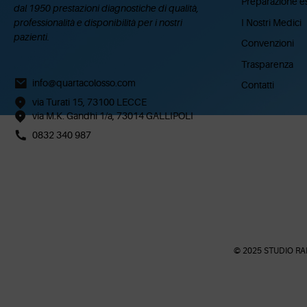
Preparazione e
dal 1950 prestazioni diagnostiche di qualità,
I Nostri Medici
professionalità e disponibilità per i nostri
pazienti.
Convenzioni
Trasparenza
info@quartacolosso.com
Contatti
via Turati 15, 73100 LECCE
via M.K. Gandhi 1/a, 73014 GALLIPOLI
0832 340 987
© 2025 STUDIO RAD